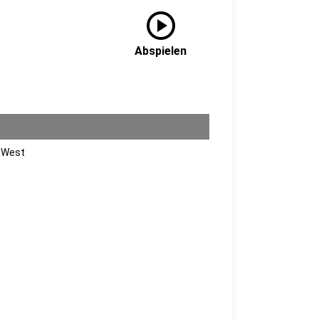
play_circle
Abspielen
n West