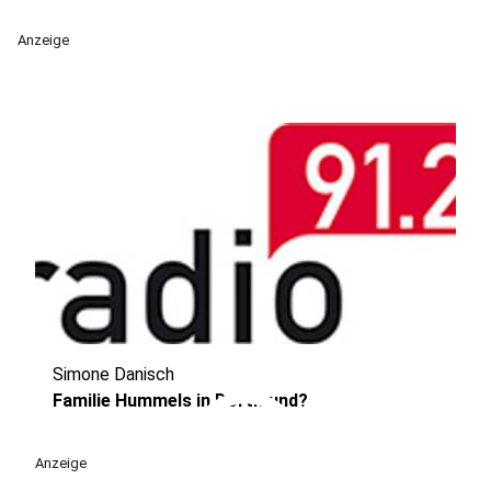
Anzeige
Simone Danisch
play_circle
Familie Hummels in Dortmund?
Anzeige