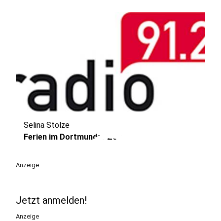
Selina Stolze
play_circle
Ferien im Dortmunder Zoo
Anzeige
Jetzt anmelden!
Anzeige