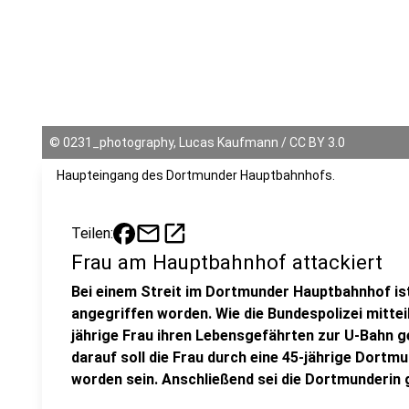
©
0231_photography, Lucas Kaufmann / CC BY 3.0
Haupteingang des Dortmunder Hauptbahnhofs.
mail
open_in_new
Teilen:
Frau am Hauptbahnhof attackiert
Bei einem Streit im Dortmunder Hauptbahnhof ist
angegriffen worden. Wie die Bundespolizei mittei
jährige Frau ihren Lebensgefährten zur U-Bahn g
darauf soll die Frau durch eine 45-jährige Dortmu
worden sein. Anschließend sei die Dortmunderin 