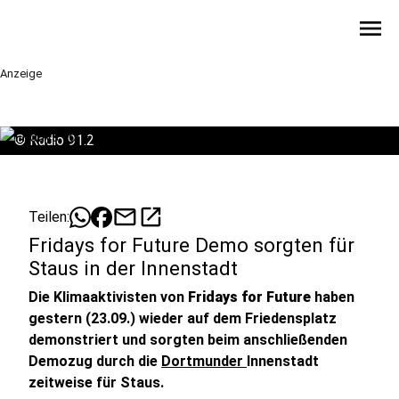
menu
Anzeige
©
Radio 91.2
mail
open_in_new
Teilen:
Fridays for Future Demo sorgten für
Staus in der Innenstadt
Die Klimaaktivisten von
Fridays for Future
haben
gestern (23.09.) wieder auf dem Friedensplatz
demonstriert und sorgten beim anschließenden
Demozug durch die
Dortmunder
Innenstadt
zeitweise für Staus.