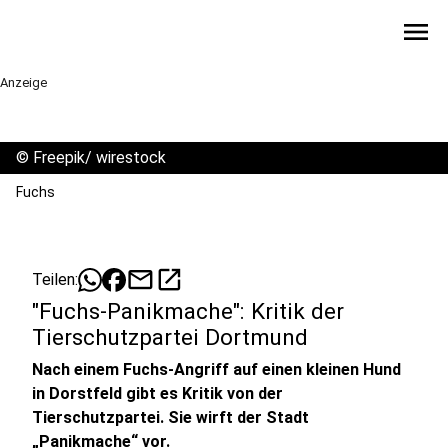
menu
Anzeige
©
Freepik/ wirestock
Fuchs
mail
open_in_new
Teilen:
"Fuchs-Panikmache": Kritik der
Tierschutzpartei Dortmund
Nach einem Fuchs-Angriff auf einen kleinen Hund
in Dorstfeld gibt es Kritik von der
Tierschutzpartei. Sie wirft der Stadt
„Panikmache“ vor.