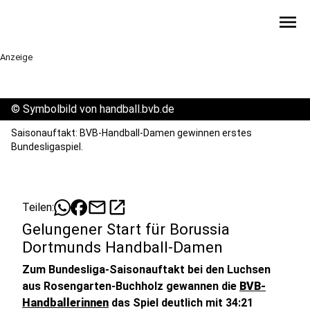
menu
Anzeige
©
Symbolbild von handball.bvb.de
Saisonauftakt: BVB-Handball-Damen gewinnen erstes
Bundesligaspiel.
mail
open_in_new
Teilen:
Gelungener Start für Borussia
Dortmunds Handball-Damen
Zum Bundesliga-Saisonauftakt bei den Luchsen
aus Rosengarten-Buchholz gewannen die
BVB-
Handballerinnen
das Spiel deutlich mit 34:21