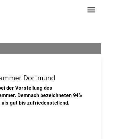
menu
skammer Dortmund
i der Vorstellung des
kammer. Demnach bezeichneten 94%
ls gut bis zufriedenstellend.