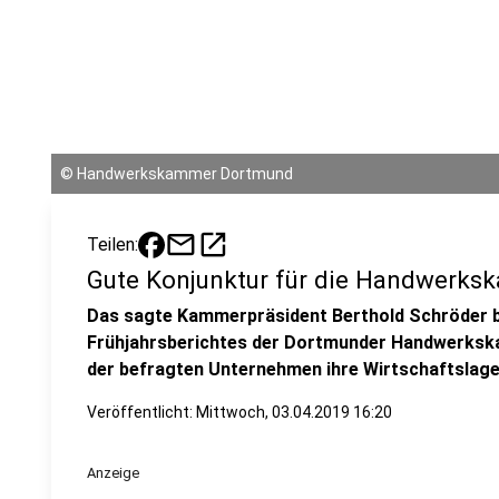
©
Handwerkskammer Dortmund
mail
open_in_new
Teilen:
Gute Konjunktur für die Handwerk
Das sagte Kammerpräsident Berthold Schröder be
Frühjahrsberichtes der Dortmunder Handwerks
der befragten Unternehmen ihre Wirtschaftslage a
Veröffentlicht: Mittwoch, 03.04.2019 16:20
Anzeige