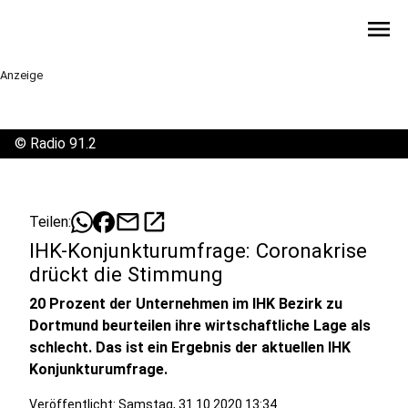
menu
Anzeige
©
Radio 91.2
mail
open_in_new
Teilen:
IHK-Konjunkturumfrage: Coronakrise
drückt die Stimmung
20 Prozent der Unternehmen im IHK Bezirk zu
Dortmund beurteilen ihre wirtschaftliche Lage als
schlecht. Das ist ein Ergebnis der aktuellen IHK
Konjunkturumfrage.
Veröffentlicht:
Samstag, 31.10.2020 13:34