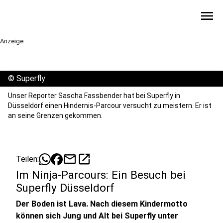
menu
Anzeige
©
Superfly
Unser Reporter Sascha Fassbender hat bei Superfly in
Düsseldorf einen Hindernis-Parcour versucht zu meistern. Er ist
an seine Grenzen gekommen.
mail
open_in_new
Teilen:
Im Ninja-Parcours: Ein Besuch bei
Superfly Düsseldorf
Der Boden ist Lava. Nach diesem Kindermotto
können sich Jung und Alt bei Superfly unter