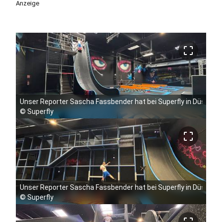
Anzeige
crop_free
Unser Reporter Sascha Fassbender hat bei Superfly in Düsseldo
©
Superfly
crop_free
Unser Reporter Sascha Fassbender hat bei Superfly in Düsseldo
©
Superfly
crop_free