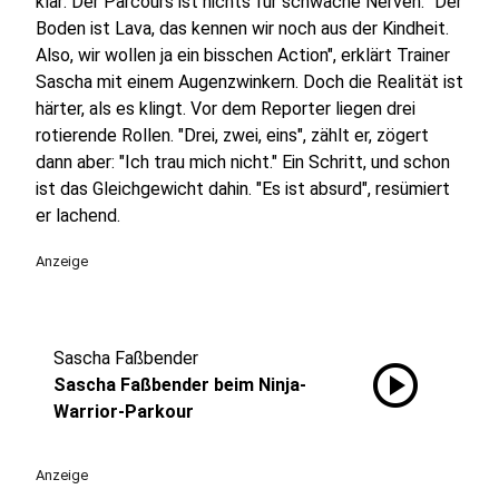
klar: Der Parcours ist nichts für schwache Nerven. "Der
Boden ist Lava, das kennen wir noch aus der Kindheit.
Also, wir wollen ja ein bisschen Action", erklärt Trainer
Sascha mit einem Augenzwinkern. Doch die Realität ist
härter, als es klingt. Vor dem Reporter liegen drei
rotierende Rollen. "Drei, zwei, eins", zählt er, zögert
dann aber: "Ich trau mich nicht." Ein Schritt, und schon
ist das Gleichgewicht dahin. "Es ist absurd", resümiert
er lachend.
Anzeige
Sascha Faßbender
play_circle
Sascha Faßbender beim Ninja-
Warrior-Parkour
Anzeige