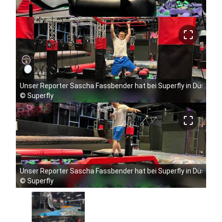
crop_free
Unser Reporter Sascha Fassbender hat bei Superfly in Düsseldo
©
Superfly
crop_free
Unser Reporter Sascha Fassbender hat bei Superfly in Düsseldo
©
Superfly