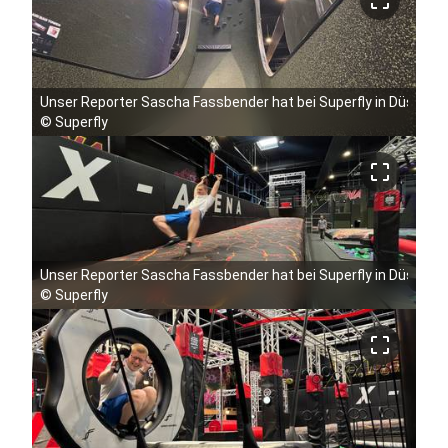
Unser Reporter Sascha Fassbender hat bei Superfly in Düsseldo
©
Superfly
crop_free
Unser Reporter Sascha Fassbender hat bei Superfly in Düsseldo
©
Superfly
crop_free