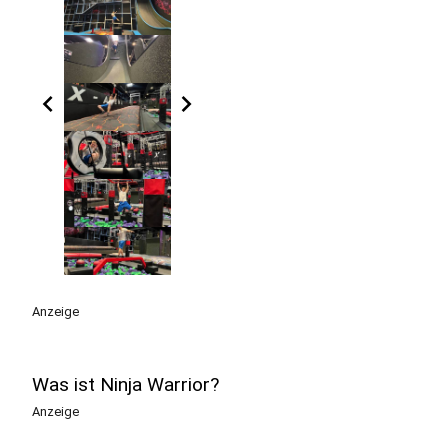
chevron_left
chevron_right
Anzeige
Was ist Ninja Warrior?
Anzeige