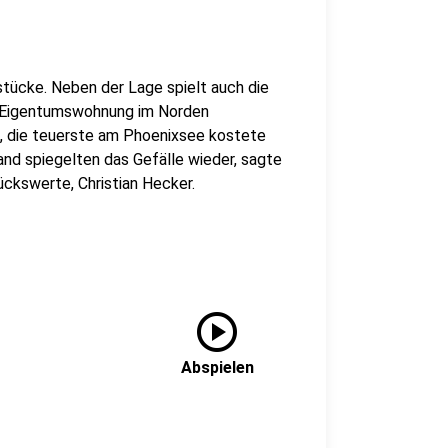
tücke. Neben der Lage spielt auch die
he Eigentumswohnung im Norden
t, die teuerste am Phoenixsee kostete
and spiegelten das Gefälle wieder, sagte
ckswerte, Christian Hecker.
play_circle
Abspielen