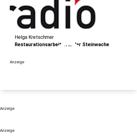
Helga Kretschmer
play_circle
Restaurationsarbeiten in der Steinwache
Anzeige
Anzeige
Anzeige