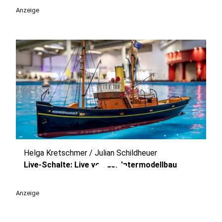
play_circle
Anzeige
Helga Kretschmer / Julian Schildheuer
play_circle
Live-Schalte: Live von der Intermodellbau
Anzeige