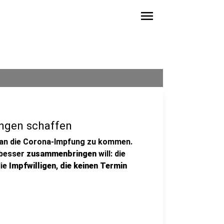
menu
fungen schaffen
 an die Corona-Impfung zu kommen.
n besser
zusammenbringen
will: die
die
Impfwilligen
,
die
keinen Termin