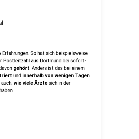
al
 Erfahrungen. So hat sich beispielsweise
er Postleitzahl aus Dortmund bei
sofort-
davon
gehört
. Anders ist das bei einem
triert
und
innerhalb
von
wenigen
Tagen
h auch,
wie
viele
Ärzte
sich in der
 haben.