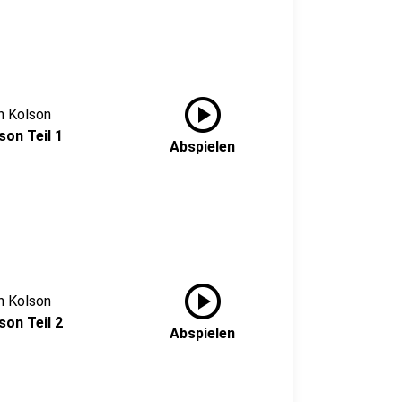
play_circle
n Kolson
son Teil 1
Abspielen
play_circle
n Kolson
son Teil 2
Abspielen