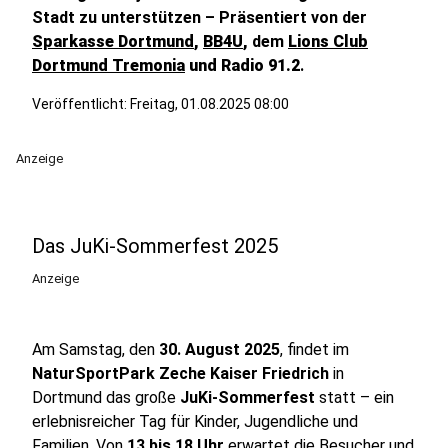
Stadt zu unterstützen – Präsentiert von der
Sparkasse Dortmund
,
BB4U
,
dem
Lions Club
Dortmund Tremonia
und Radio 91.2
.
Veröffentlicht:
Freitag, 01.08.2025 08:00
Anzeige
Das JuKi-Sommerfest 2025
Anzeige
Am Samstag, den
30. August 2025
, findet im
NaturSportPark Zeche Kaiser Friedrich
in
Dortmund das große
JuKi-Sommerfest
statt – ein
erlebnisreicher Tag für Kinder, Jugendliche und
Familien. Von
13 bis 18 Uhr
erwartet die Besucher und