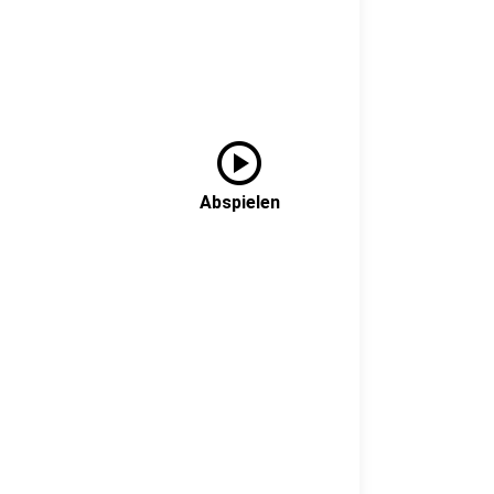
play_circle
Abspielen