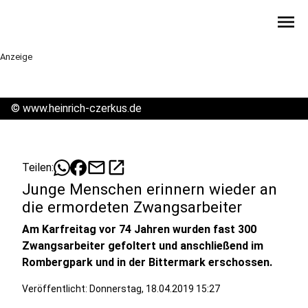
menu
Anzeige
©
www.heinrich-czerkus.de
mail
open_in_new
Teilen:
Junge Menschen erinnern wieder an
die ermordeten Zwangsarbeiter
Am Karfreitag vor 74 Jahren wurden fast 300
Zwangsarbeiter gefoltert und anschließend im
Rombergpark und in der Bittermark erschossen.
Veröffentlicht:
Donnerstag, 18.04.2019 15:27