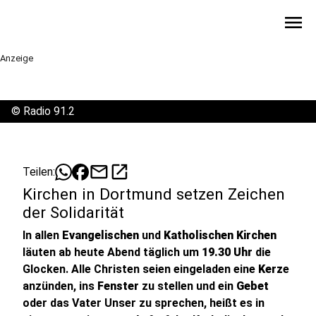
menu
Anzeige
©
Radio 91.2
mail
open_in_new
Teilen:
Kirchen in Dortmund setzen Zeichen
der Solidarität
In allen
Evangelischen
und
Katholischen Kirchen
läuten ab heute Abend täglich um
19.30 Uhr
die
Glocken. Alle Christen seien eingeladen eine
Kerz
e
anzünden, ins
Fenster
zu stellen und ein
Gebet
oder das Vater Unser zu sprechen, heißt es in