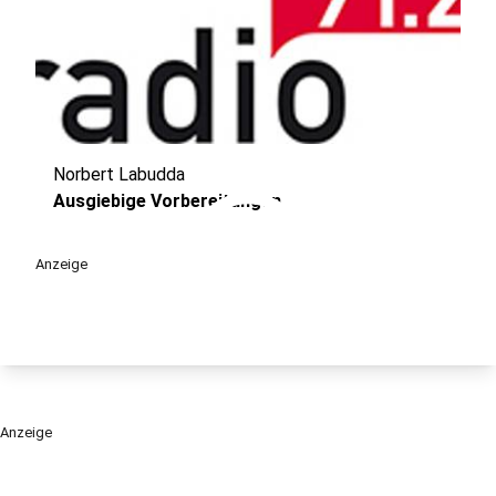
Norbert Labudda
play_circle
Ausgiebige Vorbereitungen
Anzeige
Anzeige