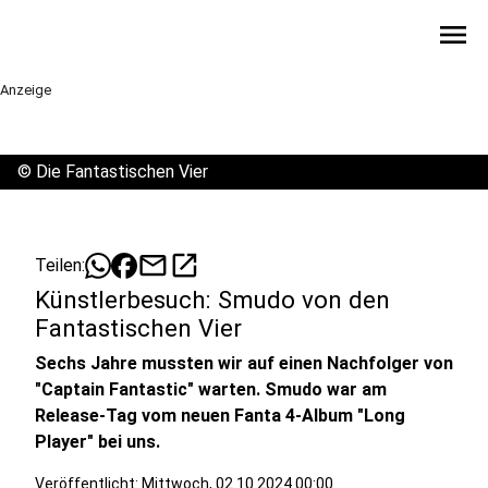
menu
Anzeige
©
Die Fantastischen Vier
mail
open_in_new
Teilen:
Künstlerbesuch: Smudo von den
Fantastischen Vier
Sechs Jahre mussten wir auf einen Nachfolger von
"Captain Fantastic" warten. Smudo war am
Release-Tag vom neuen Fanta 4-Album "Long
Player" bei uns.
Veröffentlicht:
Mittwoch, 02.10.2024 00:00