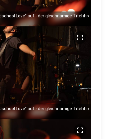
ldschool Love" auf - der gleichnamige Titel ihres neuen Albums.
crop_free
ldschool Love" auf - der gleichnamige Titel ihres neuen Albums.
crop_free