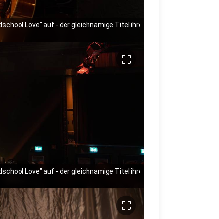
ldschool Love" auf - der gleichnamige Titel ihres neuen Albums.
crop_free
ldschool Love" auf - der gleichnamige Titel ihres neuen Albums.
crop_free