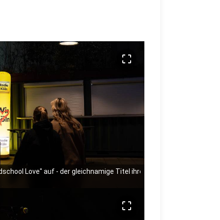
crop_free
ldschool Love" auf - der gleichnamige Titel ihres neuen Albums.
crop_free