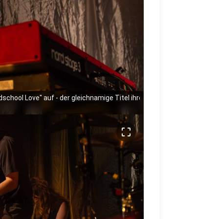
ldschool Love" auf - der gleichnamige Titel ihres neuen Albums.
crop_free