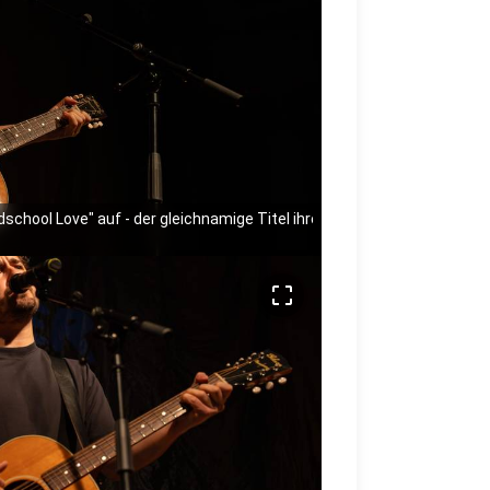
ldschool Love" auf - der gleichnamige Titel ihres neuen Albums.
crop_free