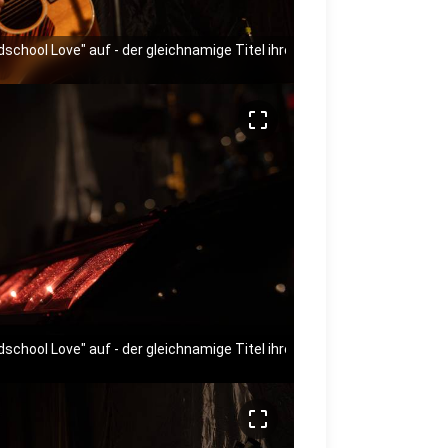
ldschool Love" auf - der gleichnamige Titel ihres neuen Albums.
crop_free
ldschool Love" auf - der gleichnamige Titel ihres neuen Albums.
crop_free