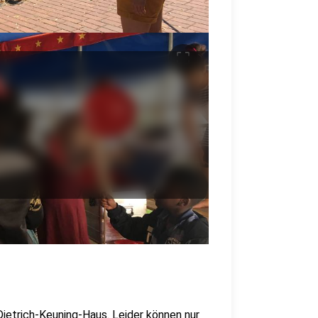
crop_free
 Dietrich-Keuning-Haus. Leider können nur