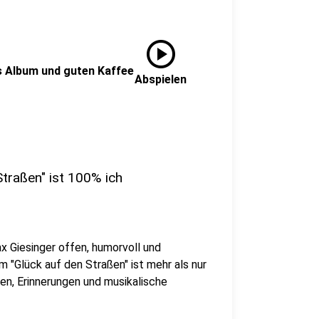
play_circle
s Album und guten Kaffee
Abspielen
Straßen" ist 100% ich
 Giesinger offen, humorvoll und
 "Glück auf den Straßen" ist mehr als nur
nen, Erinnerungen und musikalische