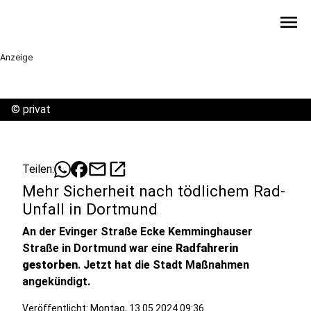
menu
Anzeige
©
privat
mail
open_in_new
Teilen:
Mehr Sicherheit nach tödlichem Rad-
Unfall in Dortmund
An der Evinger Straße Ecke Kemminghauser
Straße in Dortmund war eine
Radfahrerin
gestorben
. Jetzt hat die Stadt Maßnahmen
angekündigt.
Veröffentlicht:
Montag, 13.05.2024 09:36