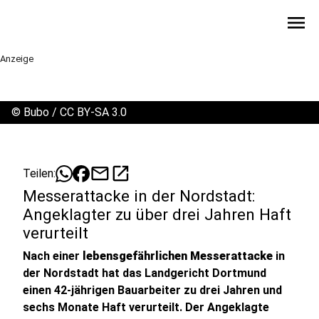
menu
Anzeige
©
Bubo / CC BY-SA 3.0
mail
open_in_new
Teilen:
Messerattacke in der Nordstadt:
Angeklagter zu über drei Jahren Haft
verurteilt
Nach einer
lebensgefährlichen Messerattacke
in
der Nordstadt hat das Landgericht Dortmund
einen 42-jährigen Bauarbeiter zu drei Jahren und
sechs Monate Haft verurteilt. Der Angeklagte