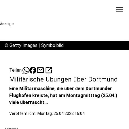
menu
Anzeige
©
Getty Images | Symbolbild
mail
open_in_new
Teilen:
Militärische Übungen über Dortmund
Eine
Militärmaschine
, die über dem
Dortmunder
Flughafen
kreiste, hat am Montagmitttag (25.04.)
viele überrascht...
Veröffentlicht:
Montag, 25.04.2022 16:04