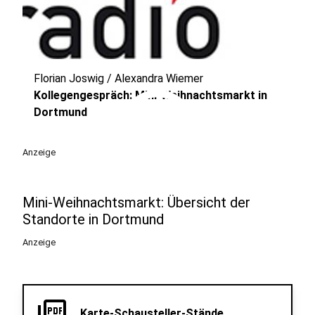
Florian Joswig / Alexandra Wiemer
play_circle
Kollegengespräch: Mini-Weihnachtsmarkt in
Dortmund
Anzeige
Mini-Weihnachtsmarkt: Übersicht der
Standorte in Dortmund
Anzeige
picture_as_pdf
Karte-Schausteller-Stände