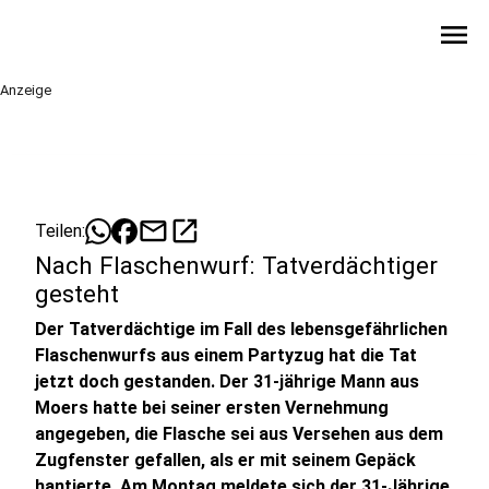
menu
Anzeige
mail
open_in_new
Teilen:
Nach Flaschenwurf: Tatverdächtiger
gesteht
Der Tatverdächtige im Fall des lebensgefährlichen
Flaschenwurfs aus einem Partyzug hat die Tat
jetzt doch gestanden. Der 31-jährige Mann aus
Moers hatte bei seiner ersten Vernehmung
angegeben, die Flasche sei aus Versehen aus dem
Zugfenster gefallen, als er mit seinem Gepäck
hantierte. Am Montag meldete sich der 31-Jährige