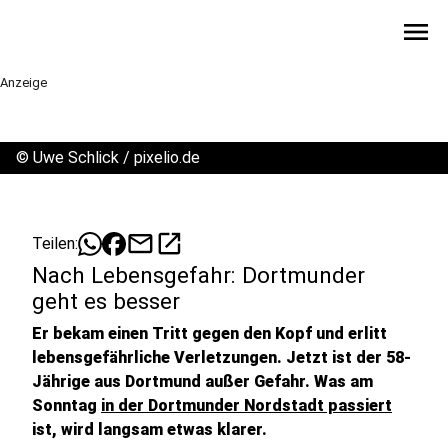
menu
Anzeige
©
Uwe Schlick / pixelio.de
mail
open_in_new
Teilen:
Nach Lebensgefahr: Dortmunder
geht es besser
Er bekam einen Tritt gegen den Kopf und erlitt
lebensgefährliche Verletzungen. Jetzt ist der 58-
Jährige aus Dortmund außer Gefahr. Was am
Sonntag
in der Dortmunder Nordstadt passiert
ist, wird langsam etwas klarer.