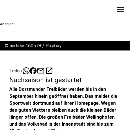
menu
Anzeige
©
andreas160578 / Pixabay
mail
open_in_new
Teilen:
Nachsaison ist gestartet
Alle Dortmunder Freibäder werden bis in den
September hinein geöffnet haben. Das meldet die
Sportwelt dortmund auf ihrer Homepage. Wegen
des guten Wetters bleiben auch die kleinen Bäder
länger offen. Die großen Freibäder Wellinghofen
und das Volksbad in der Innenstadt sind bis zum