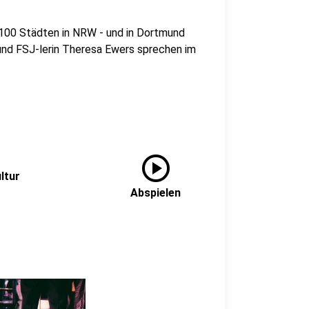
r 100 Städten in NRW - und in Dortmund
nd FSJ-lerin Theresa Ewers sprechen im
play_circle
ltur
Abspielen