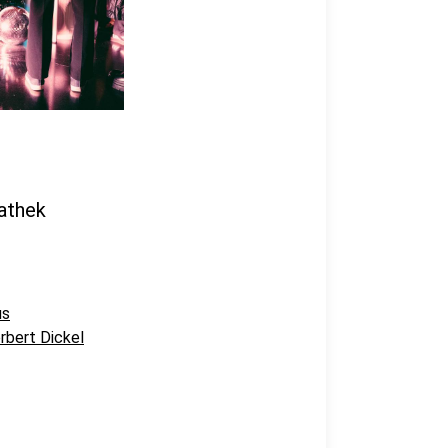
athek
us
rbert Dickel