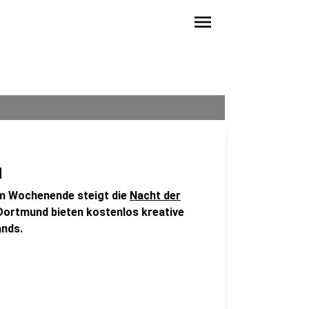
menu
d
Am Wochenende steigt die
Nacht der
 Dortmund bieten kostenlos kreative
ands.