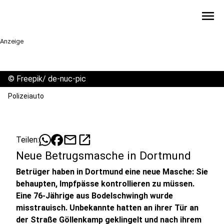
menu
Anzeige
©
Freepik/ de-nuc-pic
Polizeiauto
mail
open_in_new
Teilen:
Neue Betrugsmasche in Dortmund
Betrüger haben in Dortmund eine neue Masche: Sie
behaupten, Impfpässe kontrollieren zu müssen.
Eine 76-Jährige aus Bodelschwingh wurde
misstrauisch. Unbekannte hatten an ihrer Tür an
der Straße Göllenkamp geklingelt und nach ihrem