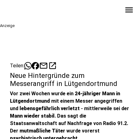
menu
Anzeige
mail
open_in_new
Teilen:
Neue Hintergründe zum
Messerangriff in Lütgendortmund
Vor zwei Wochen wurde ein
24-jähriger Mann in
Lütgendortmund
mit einem Messer angegriffen
und
lebensgefährlich verletzt
- mittlerweile sei der
Mann wieder stabil
. Das sagt die
Staatsanwaltschaft auf Nachfrage von Radio 91.2.
Der
mutmaßliche Täter
wurde vorerst
psychiatrisch untergebracht
.