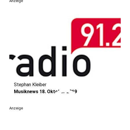
Anzeige
Stephan Kleiber
play_circle
Musiknews 18. Oktober 2019
Anzeige