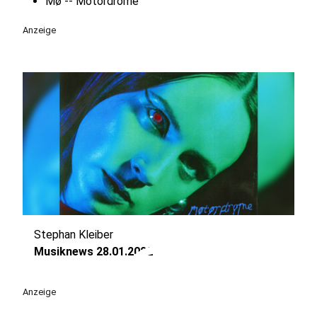
Mø -- Motordrome
Anzeige
Stephan Kleiber
play_circle
Musiknews 28.01.2022
Anzeige