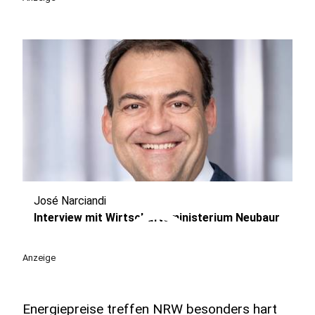
José Narciandi
play_circle
Interview mit Wirtschaftsministerium Neubaur
Anzeige
Energiepreise treffen NRW besonders hart