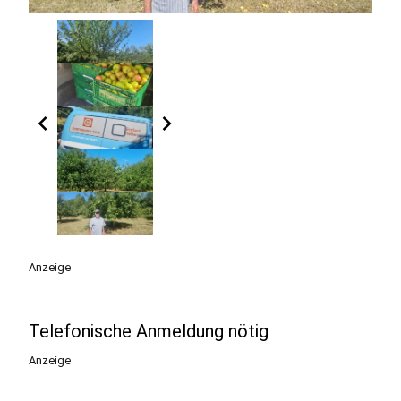
chevron_left
chevron_right
Anzeige
Telefonische Anmeldung nötig
Anzeige