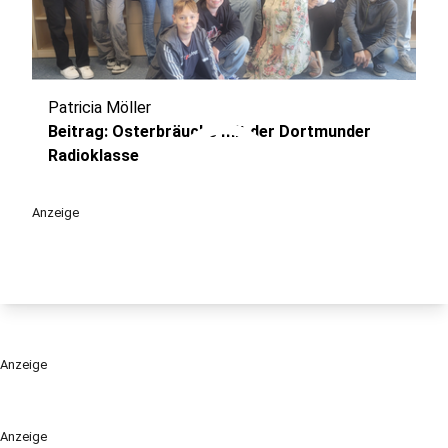
Patricia Möller
play_circle
Beitrag: Osterbräuche mit der Dortmunder
Radioklasse
Anzeige
Anzeige
Anzeige