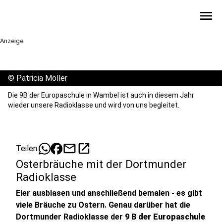
menu
Anzeige
©
Patricia Möller
Die 9B der Europaschule in Wambel ist auch in diesem Jahr
wieder unsere Radioklasse und wird von uns begleitet.
mail
open_in_new
Teilen:
Osterbräuche mit der Dortmunder
Radioklasse
Eier ausblasen und anschließend bemalen - es gibt
viele Bräuche zu Ostern. Genau darüber hat die
Dortmunder Radioklasse der
9 B der Europaschule