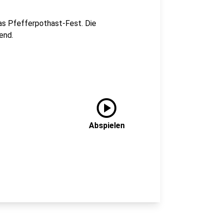
as Pfefferpothast-Fest. Die
end.
play_circle
Abspielen