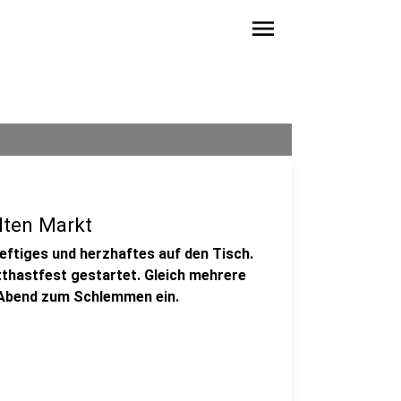
menu
lten Markt
eftiges und herzhaftes auf den Tisch.
tthastfest gestartet. Gleich mehrere
g Abend zum Schlemmen ein.