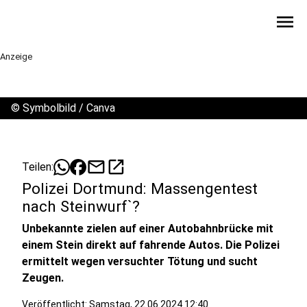
menu
Anzeige
©
Symbolbild / Canva
mail
open_in_new
Teilen:
Polizei Dortmund: Massengentest
nach Steinwurf`?
Unbekannte zielen auf einer Autobahnbrücke mit
einem Stein direkt auf fahrende Autos. Die Polizei
ermittelt wegen versuchter Tötung und sucht
Zeugen.
Veröffentlicht:
Samstag, 22.06.2024 12:40