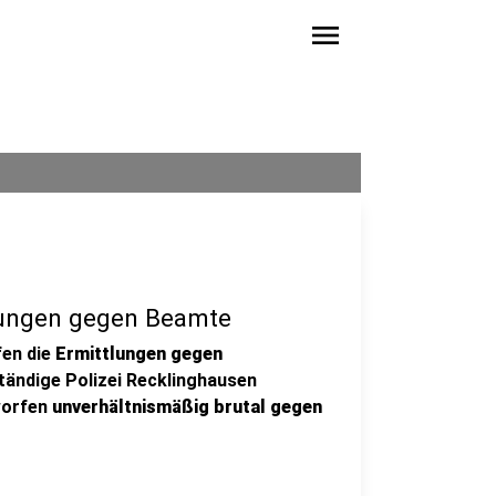
menu
tlungen gegen Beamte
fen die
Ermittlungen gegen
ständige Polizei Recklinghausen
worfen
unverhältnismäßig brutal gegen