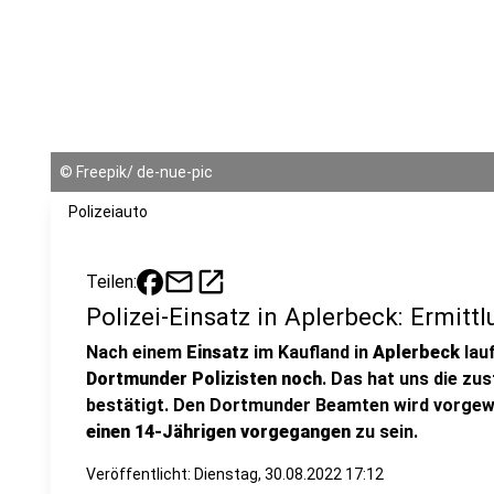
©
Freepik/ de-nue-pic
Polizeiauto
mail
open_in_new
Teilen:
Polizei-Einsatz in Aplerbeck: Ermit
Nach einem
Einsatz
im Kaufland in
Aplerbeck
lau
Dortmunder Polizisten noch
. Das hat uns die zu
bestätigt. Den Dortmunder Beamten wird vorge
einen 14-Jährigen vorgegangen
zu sein.
Veröffentlicht:
Dienstag, 30.08.2022 17:12