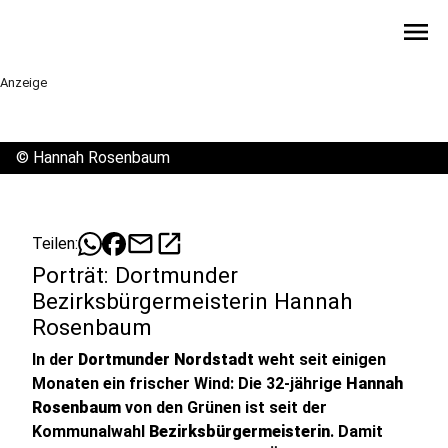
menu
Anzeige
©
Hannah Rosenbaum
mail
open_in_new
Teilen:
Porträt: Dortmunder
Bezirksbürgermeisterin Hannah
Rosenbaum
In der
Dortmunder Nordstadt
weht seit einigen
Monaten ein frischer Wind: Die 32-jährige
Hannah
Rosenbaum
von den Grünen ist seit der
Kommunalwahl
Bezirksbürgermeisterin
. Damit