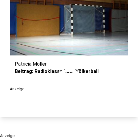
Patricia Möller
play_circle
Beitrag: Radioklasse über Völkerball
Anzeige
Anzeige