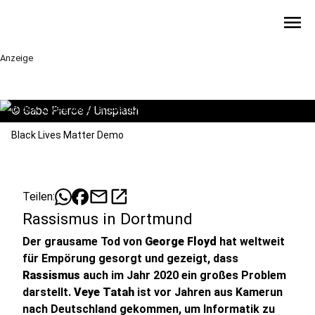
menu
Anzeige
©
Gabe Pierce / Unsplash
Black Lives Matter Demo
mail
open_in_new
Teilen:
Rassismus in Dortmund
Der grausame Tod von
George Floyd
hat weltweit
für Empörung gesorgt und gezeigt, dass
Rassismus
auch im Jahr 2020 ein großes Problem
darstellt.
Veye Tatah
ist vor Jahren aus Kamerun
nach Deutschland gekommen, um Informatik zu