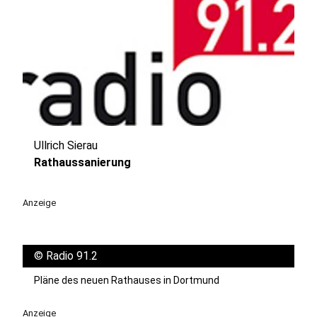
Ullrich Sierau
play_circle
Rathaussanierung
Anzeige
©
Radio 91.2
Pläne des neuen Rathauses in Dortmund
Anzeige