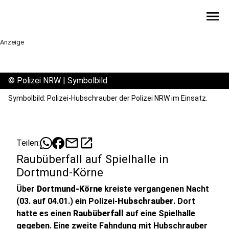
menu
Anzeige
©
Polizei NRW | Symbolbild
Symbolbild: Polizei-Hubschrauber der Polizei NRW im Einsatz.
mail
open_in_new
Teilen:
Raubüberfall auf Spielhalle in
Dortmund-Körne
Über
Dortmund-Körne
kreiste vergangenen Nacht
(03. auf 04.01.) ein Polizei-
Hubschrauber
. Dort
hatte es einen
Raubüberfall
auf eine Spielhalle
gegeben. Eine zweite Fahndung mit Hubschrauber