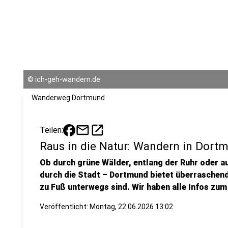
©
ich-geh-wandern.de
Wanderweg Dortmund
mail
open_in_new
Teilen:
Raus in die Natur: Wandern in Dort
Ob durch grüne Wälder, entlang der Ruhr oder a
durch die Stadt – Dortmund bietet überraschend 
zu Fuß unterwegs sind. Wir haben alle Infos zu
Veröffentlicht:
Montag, 22.06.2026 13:02