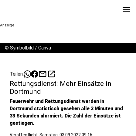
menu
Anzeige
©
Symbolbild / Canva
mail
open_in_new
Teilen:
Rettungsdienst: Mehr Einsätze in
Dortmund
Feuerwehr und Rettungsdienst werden in
Dortmund statistisch gesehen alle 3 Minuten und
33 Sekunden alarmiert. Die Zahl der Einsätze ist
gestiegen.
Veröffentlicht:
Samstag, 03.09.2022 09:16