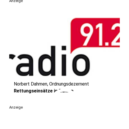
Anzeige
Norbert Dahmen, Ordnungsdezernent
play_circle
Rettungseinsätze in Zahlen
Anzeige