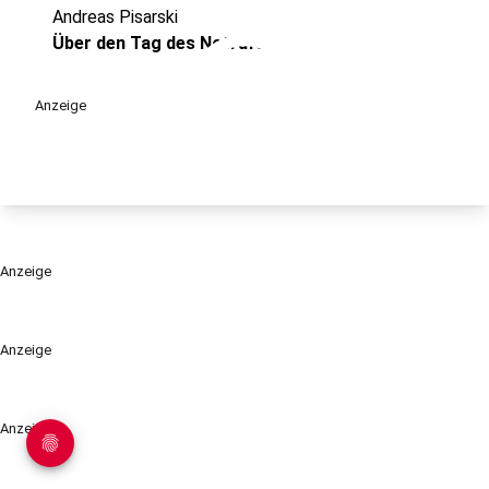
Andreas Pisarski
play_circle
Über den Tag des Notrufs
Anzeige
Anzeige
Anzeige
Anzeige